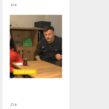
0
Trend Sektör
OTENSİS OTOMASYON
ENERJİ SİSTEMLERİ –
TREND SEKTÖR
0