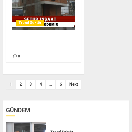
Trend Sektör
SETUR İNŞAAT – TREND
SEKTÖR
0
Posts
1
2
3
4
…
6
Next
pagination
GÜNDEM