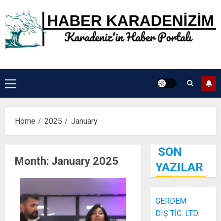
Skip
to
content
Primary
Menu
Home
2025
January
SON
Month:
January 2025
YAZILAR
GERDEM
DIŞ TİC. LTD.