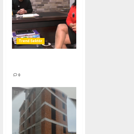
Trend Sektör
UFUK KIRTASİYE – TREND
SEKTÖR
0