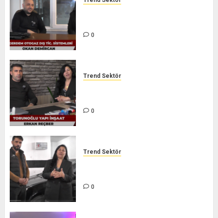
Trend Sektör
GERDEM DIŞ TİC. LTD. ŞTİ. –
TREND SEKTÖR
0
Trend Sektör
TORUNOĞLU İNŞAAT – TREND
SEKTÖR
0
Trend Sektör
GARANTİ AUTO ÖZEL SERVİCE –
TREND SEKTÖR
0