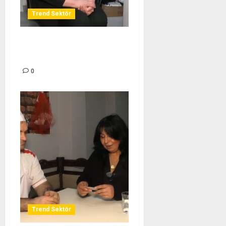
Trend Sektör
TÜKEZ GİYİM BUTİK –
TREND SEKTÖR
0
Trend Sektör