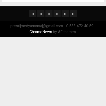
Ana
Sağlık
Spor
Trend
GÜNDEM
TRSektör
Menü
Sektör
prestijmedyamontaj@gmail.com - 0 533 472 40 59
|
ChromeNews
by AF themes.