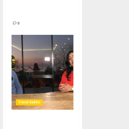
MEŞHUR YUSUFELİ KUZU
DÖNER – TREND SEKTÖR
0
Trend Sektör
DÖRTEL RESTAURANT –
TREND SEKTÖR