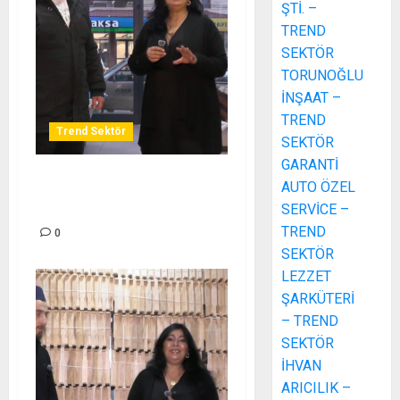
ŞTİ. –
TREND
SEKTÖR
TORUNOĞLU
İNŞAAT –
TREND
Trend Sektör
SEKTÖR
GARANTİ
AUTO ÖZEL
LEZZET ŞARKÜTERİ –
SERVİCE –
TREND SEKTÖR
TREND
0
SEKTÖR
LEZZET
ŞARKÜTERİ
– TREND
SEKTÖR
İHVAN
ARICILIK –