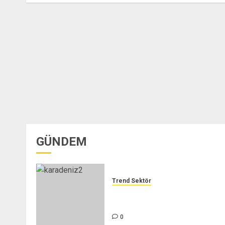
GÜNDEM
Trend Sektör
GERDEM DIŞ TİC. LTD. ŞTİ. –
TREND SEKTÖR
0