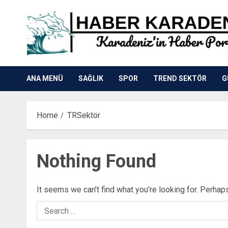
Skip
to
content
ANA MENÜ
SAĞLIK
SPOR
TREND SEKTÖR
G
Home
TRSektör
Nothing Found
It seems we can’t find what you’re looking for. Perhap
Search
for: