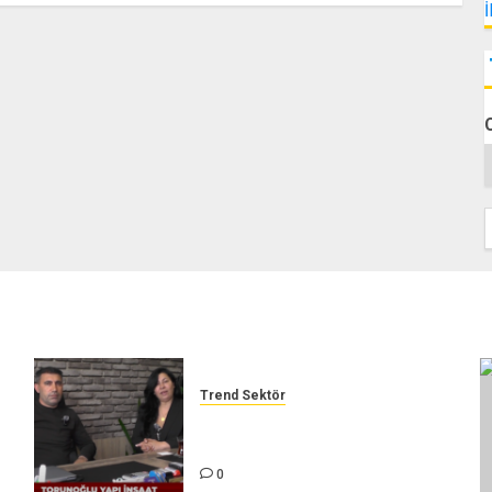
Trend Sektör
TORUNOĞLU İNŞAAT – TREND
SEKTÖR
0