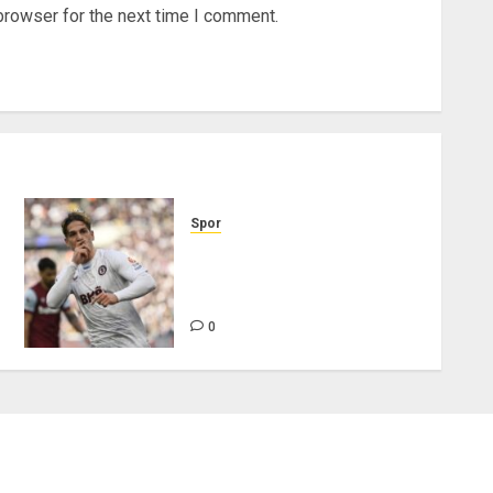
browser for the next time I comment.
Spor
TRANSFER HABERİ –
Galatasaray Zaniolo'dan 2 katı
para kazanacak! Bonservisi…
0