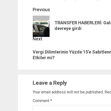
Post
Previous
navigation
Previous
TRANSFER HABERLERİ: Galata
post:
devreye girdi
Next
Next
Vergi Dilimlerinin Yüzde 15’e Sabitle
post:
Etkiler mi?
Leave a Reply
Your email address will not be published.
Req
Comment
*