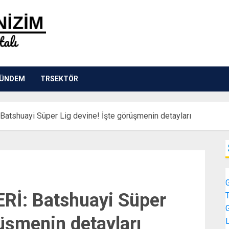
ÜNDEM
TRSEKTÖR
tshuayi Süper Lig devine! İşte görüşmenin detayları
İ: Batshuayi Süper
rüşmenin detayları