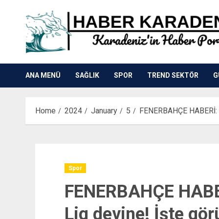
Skip
to
content
ANA MENÜ
SAĞLIK
SPOR
TREND SEKTÖR
G
Home
2024
January
5
FENERBAHÇE HABERİ: Ba
Spor
FENERBAHÇE HABER
Lig devine! İşte gö