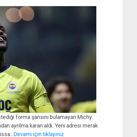
istediği forma şansını bulamayan Michy
an ayrılma kararı aldı. Yeni adresi merak
eissa…
Devamı için tıklayınız