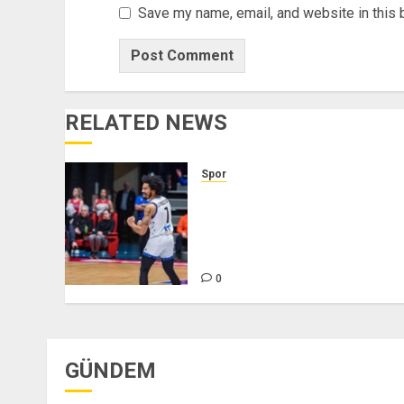
Save my name, email, and website in this 
RELATED NEWS
Spor
Galatasaray ABD’li
basketbolcu Otis Livingston’ı
transfer etti – Son dakika
Galatasaray haberleri
0
GÜNDEM