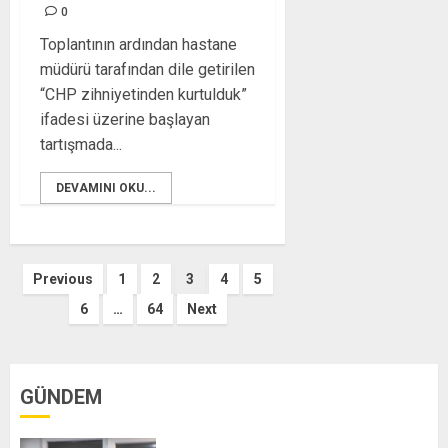
0
Toplantının ardından hastane
müdürü tarafından dile getirilen
“CHP zihniyetinden kurtulduk”
ifadesi üzerine başlayan
tartışmada...
DEVAMINI OKU...
Posts
Previous
1
2
3
4
5
6
…
64
Next
pagination
GÜNDEM