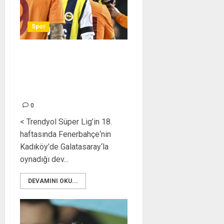
Spor
Edin Dzeko’dan flaş Icardi ve
Galatasaray paylaşımı! – Son
dakika Fenerbahçe
haberleri
0
< Trendyol Süper Lig’in 18.
haftasında Fenerbahçe‘nin
Kadıköy’de Galatasaray‘la
oynadığı dev...
DEVAMINI OKU...