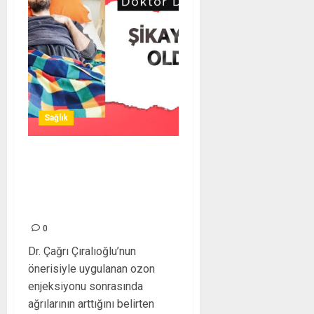
Sağlık
Doktor Doktordan Şikayetçi
Oldu! – Personel Sağlık
Personeli Haber NET
Personel Sağlık
0
Dr. Çağrı Çıralıoğlu’nun
önerisiyle uygulanan ozon
enjeksiyonu sonrasında
ağrılarının arttığını belirten