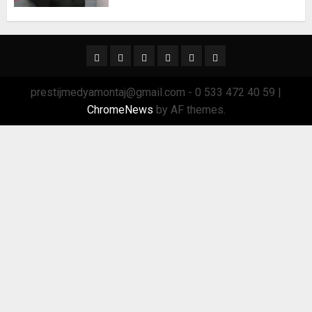
Ana
Sağlık
Spor
Trend
GÜNDEM
TRSektör
Menü
Sektör
prestijmedyamontaj@gmail.com - 0 533 472 40 59
|
ChromeNews
by AF themes.