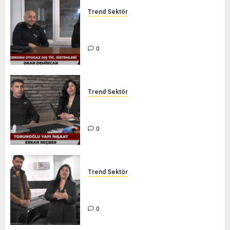
Trend Sektör
GERDEM DIŞ TİC. LTD. ŞTİ. –
TREND SEKTÖR
0
Trend Sektör
TORUNOĞLU İNŞAAT – TREND
SEKTÖR
0
Trend Sektör
GARANTİ AUTO ÖZEL SERVİCE –
TREND SEKTÖR
0