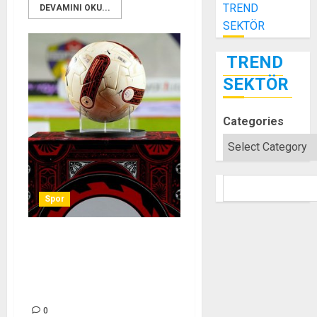
TREND
DEVAMINI OKU...
SEKTÖR
TREND
SEKTÖR
Categories
SEARCH
Spor
Trendyol 1. Lig’de 18, 19 ve
20. hafta programı açıklandı
– Son dakika TFF 1.Lig
haberleri
0