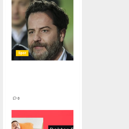
Spor
GALATASARAY HABERLERİ –
Erden Timur’dan derbi
yorumu! – Son dakika
Galatasaray haberleri
0