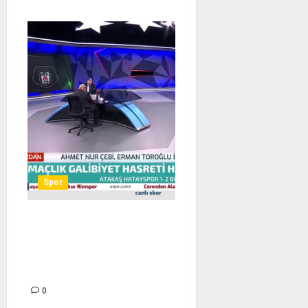
Spor
Salih Uçan’ın golünde ofsayt
var mı? Erman Toroğlu
değerlendirdi! videosunu
izle
0