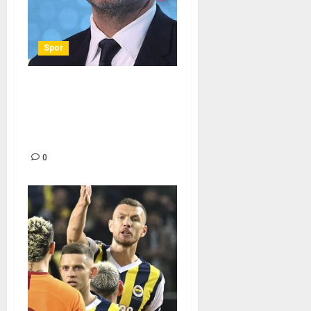
Spor
Galatasaray’da Okan
Buruk’tan Süper Kupa
sözleri! – Son dakika
Galatasaray haberleri
0