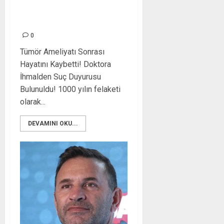
Hatay Sağlık Müdürlüğüne
Personelinden Teşekkür
0
Tümör Ameliyatı Sonrası
Hayatını Kaybetti! Doktora
İhmalden Suç Duyurusu
Bulunuldu! 1000 yılın felaketi
olarak...
DEVAMINI OKU...