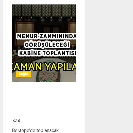
Sağlık
Memur Zammınında
Görüşüleceği Kabine
Toplantısı Ne Zaman
Yapılacak?
0
Beştepe’de toplanacak