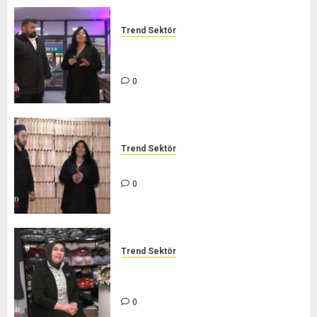
Trend Sektör
LEZZET ŞARKÜTERİ – TREND
SEKTÖR
0
Trend Sektör
İHVAN ARICILIK – TREND SEKTÖR
0
Trend Sektör
TÜKEZ GİYİM BUTİK – TREND
SEKTÖR
0