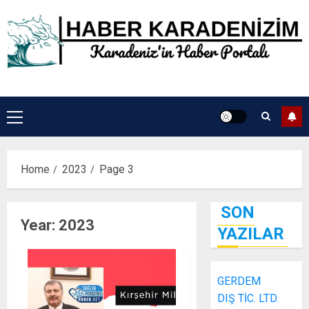
Skip
to
content
Primary
Menu
Home
2023
Page 3
SON
Year:
2023
YAZILAR
GERDEM
DIŞ TİC. LTD.