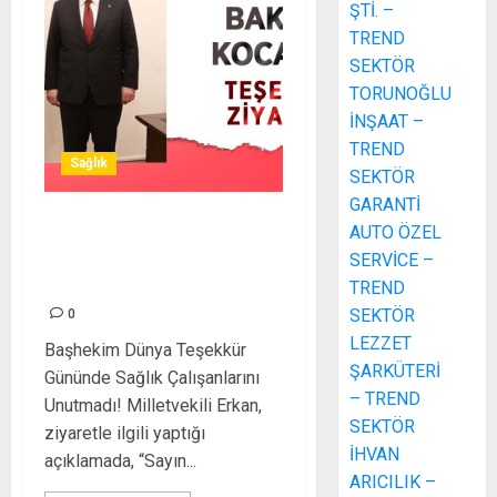
ŞTİ. –
TREND
SEKTÖR
TORUNOĞLU
İNŞAAT –
TREND
Sağlık
SEKTÖR
GARANTİ
AUTO ÖZEL
Kırşehir Milletvekili’nden
SERVİCE –
Bakan Koca’ya Teşekkür
Ziyareti!
TREND
SEKTÖR
0
LEZZET
Başhekim Dünya Teşekkür
ŞARKÜTERİ
Gününde Sağlık Çalışanlarını
– TREND
Unutmadı! Milletvekili Erkan,
SEKTÖR
ziyaretle ilgili yaptığı
İHVAN
açıklamada, “Sayın...
ARICILIK –