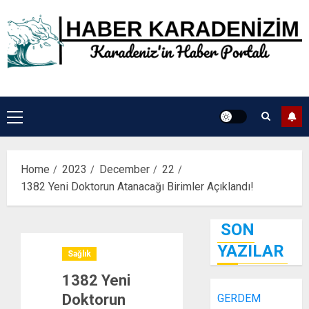
Skip
to
content
Primary
Menu
Home
2023
December
22
1382 Yeni Doktorun Atanacağı Birimler Açıklandı!
SON
YAZILAR
Sağlık
1382 Yeni
Doktorun
GERDEM