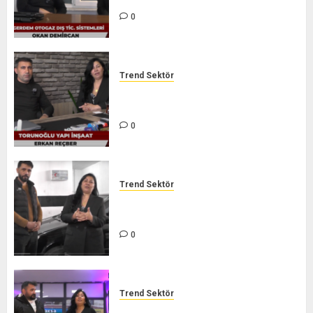
0
Trend Sektör
TORUNOĞLU İNŞAAT – TREND
SEKTÖR
0
Trend Sektör
GARANTİ AUTO ÖZEL SERVİCE –
TREND SEKTÖR
0
Trend Sektör
LEZZET ŞARKÜTERİ – TREND