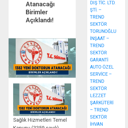
DIŞ TİC. LTD.
Atanacağı
ŞTİ. –
Birimler
TREND
Açıklandı!
SEKTÖR
TORUNOĞLU
İNŞAAT –
TREND
SEKTÖR
GARANTİ
AUTO ÖZEL
SERVİCE –
TREND
SEKTÖR
LEZZET
ŞARKÜTERİ
– TREND
SEKTÖR
Sağlık Hizmetleri Temel
İHVAN
Kanunu (3359 sayılı)