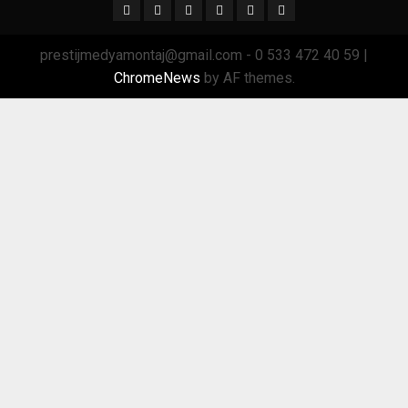
Ana
Sağlık
Spor
Trend
GÜNDEM
TRSektör
Menü
Sektör
prestijmedyamontaj@gmail.com - 0 533 472 40 59
|
ChromeNews
by AF themes.