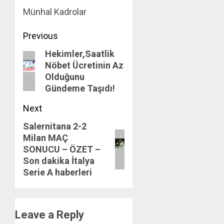
Münhal Kadrolar
Post
Previous
Hekimler,Saatlik
navigation
Previous
Nöbet Ücretinin Az
post:
Olduğunu
Gündeme Taşıdı!
Next
Salernitana 2-2
Next
Milan MAÇ
post:
SONUCU – ÖZET –
Son dakika İtalya
Serie A haberleri
Leave a Reply