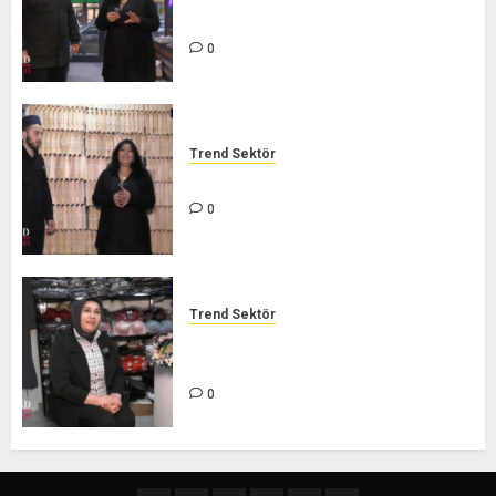
SEKTÖR
0
Trend Sektör
İHVAN ARICILIK – TREND SEKTÖR
0
Trend Sektör
TÜKEZ GİYİM BUTİK – TREND
SEKTÖR
0