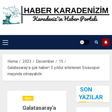
Skip
to
content
Primary
Menu
Home
2023
December
15
Galatasaray'a şok haber! 3 yıldız ertelenen Sivasspor
maçında olmayabilir
SON
YAZILAR
Spor
Galatasaray'a