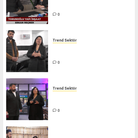
SEKTÖR
0
Trend Sektör
GARANTİ AUTO ÖZEL SERVİCE –
TREND SEKTÖR
0
Trend Sektör
LEZZET ŞARKÜTERİ – TREND
SEKTÖR
0