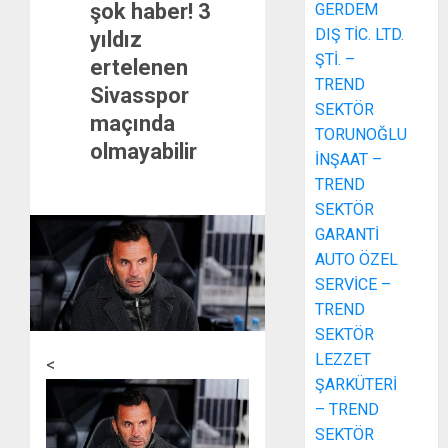
şok haber! 3
GERDEM
DIŞ TİC. LTD.
yıldız
ŞTİ. –
ertelenen
TREND
Sivasspor
SEKTÖR
maçında
TORUNOĞLU
olmayabilir
İNŞAAT –
TREND
SEKTÖR
GARANTİ
AUTO ÖZEL
SERVİCE –
TREND
SEKTÖR
LEZZET
<
ŞARKÜTERİ
– TREND
SEKTÖR