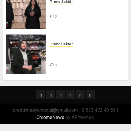
Trend Sektör
İHVAN ARICILIK – TREND SEKTÖR
0
Trend Sektör
TÜKEZ GİYİM BUTİK – TREND
SEKTÖR
0
Ana
Sağlık
Spor
Trend
GÜNDEM
TRSektör
Menü
Sektör
prestijmedyamontaj@gmail.com - 0 533 472 40 59
|
ChromeNews
by AF themes.