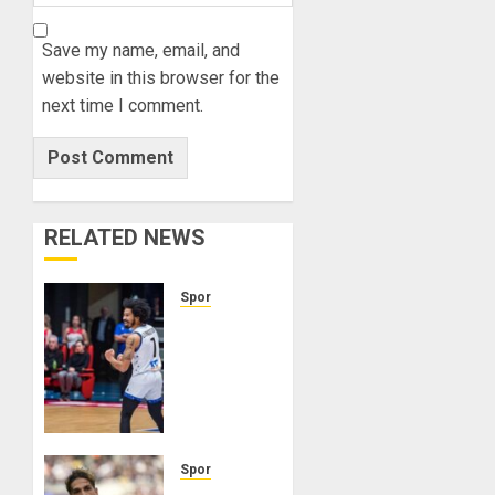
Save my name, email, and
website in this browser for the
next time I comment.
RELATED NEWS
Spor
Galatasaray
ABD’li
basketbolcu
Otis
Livingston’ı
transfer
etti –
Spor
Son