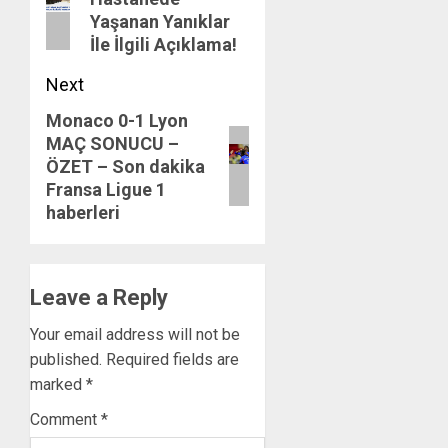
post:
Yaşanan Yanıklar
İle İlgili Açıklama!
Next
Monaco 0-1 Lyon
Next
MAÇ SONUCU –
post:
ÖZET – Son dakika
Fransa Ligue 1
haberleri
Leave a Reply
Your email address will not be
published.
Required fields are
marked
*
Comment
*