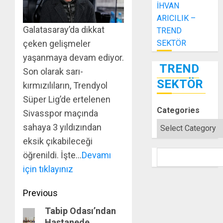
İHVAN
ARICILIK –
Galatasaray’da dikkat
TREND
çeken gelişmeler
SEKTÖR
yaşanmaya devam ediyor.
TREND
Son olarak sarı-
SEKTÖR
kırmızılıların, Trendyol
Süper Lig’de ertelenen
Categories
Sivasspor maçında
sahaya 3 yıldızından
eksik çıkabileceği
öğrenildi. İşte…
Devamı
SEARCH
için tıklayınız
Post
Previous
Tabip Odası’ndan
navigation
Previous
Hastanede