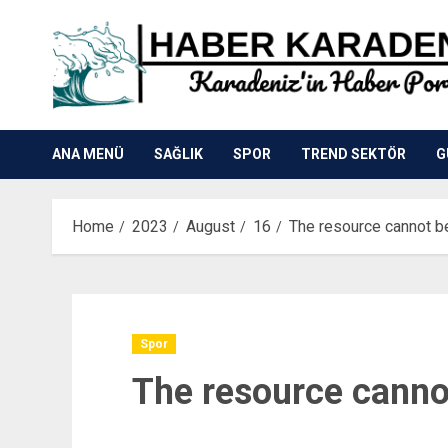
Skip
to
content
ANA MENÜ
SAĞLIK
SPOR
TREND SEKTÖR
G
Home
2023
August
16
The resource cannot b
Spor
The resource canno