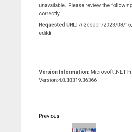
unavailable. Please review the following
correctly.
Requested URL:
/rizespor /2023/08/16
edildi
Version Information:
Microsoft .NET F
Version:4.0.30319.36366
Post
Previous
navigation
Previous