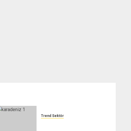
Trend Sektör
GARANTİ AUTO ÖZEL SERVİCE
– TREND SEKTÖR