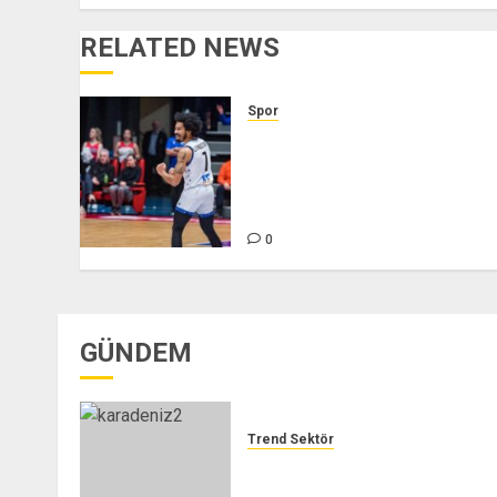
RELATED NEWS
Spor
Galatasaray ABD’li
basketbolcu Otis Livingston’ı
transfer etti – Son dakika
Galatasaray haberleri
0
GÜNDEM
Trend Sektör
GERDEM DIŞ TİC. LTD. ŞTİ. –
TREND SEKTÖR