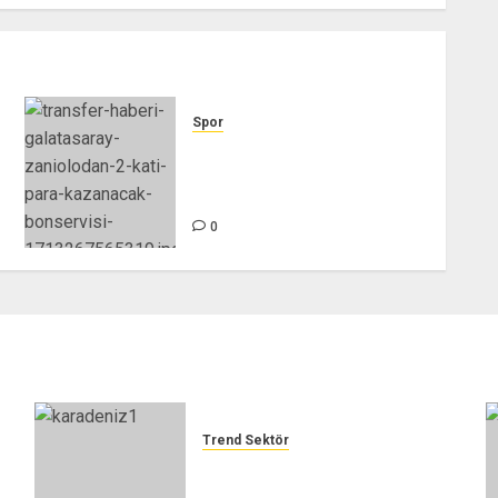
Spor
TRANSFER HABERİ –
Galatasaray Zaniolo'dan 2 katı
para kazanacak! Bonservisi…
0
Trend Sektör
TORUNOĞLU İNŞAAT – TREND
SEKTÖR