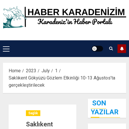
Skip
to
content
Primary
Menu
Home
2023
July
1
Saklıkent Gökyüzü Gözlem Etkinliği 10-13 Ağustos’ta
gerçekleştirilecek
SON
YAZILAR
Sağlık
Saklıkent