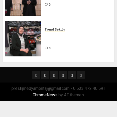
0
Trend Sektör
TÜKEZ GİYİM BUTİK – TREND
SEKTÖR
0
Ana
Sağlık
Spor
Trend
GÜNDEM
TRSektör
Menü
Sektör
prestijmedyamontaj@gmail.com - 0 533 472 40 59
|
ChromeNews
by AF themes.