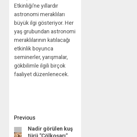
Etkinliği’ne yıllardır
astronomi meraklıları
büyük ilgi gösteriyor. Her
yaş grubundan astronomi
meraklılarının katılacağı
etkinlik boyunca
seminerler, yarışmalar,
gökbilimle ilgili birçok
faaliyet düzenlenecek.
Post
Previous
Nadir görülen kuş
navigation
Previous
türü "Çölkoşarı"