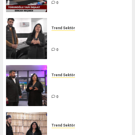
0
Trend Sektör
GARANTİ AUTO ÖZEL SERVİCE –
TREND SEKTÖR
0
Trend Sektör
LEZZET ŞARKÜTERİ – TREND
SEKTÖR
0
Trend Sektör
İHVAN ARICILIK – TREND SEKTÖR