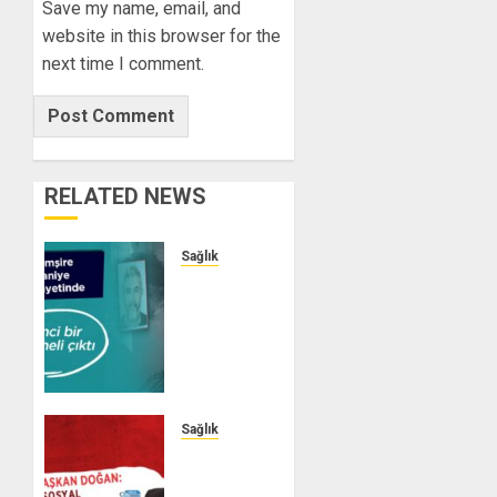
Save my name, email, and
website in this browser for the
next time I comment.
RELATED NEWS
Sağlık
Hemşire
Saniye
Özmen
Cinayetinde
Şok
Gelişme
Sağlık
0
Genel
Başkan