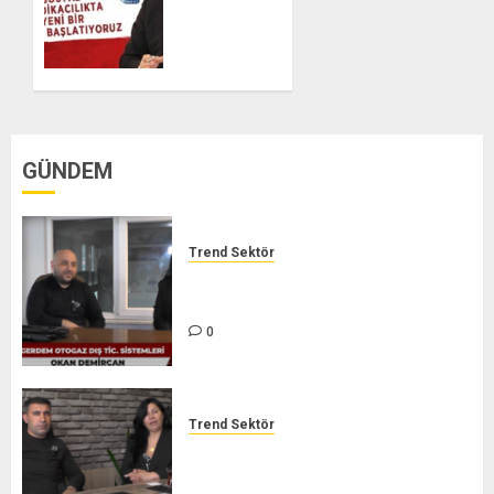
Doğan:
Sosyal
Sendikacılıkta
Yeni Bir
Dönem
Başlatıyoruz
0
GÜNDEM
Trend Sektör
GERDEM DIŞ TİC. LTD. ŞTİ. –
TREND SEKTÖR
0
Trend Sektör
TORUNOĞLU İNŞAAT – TREND
SEKTÖR