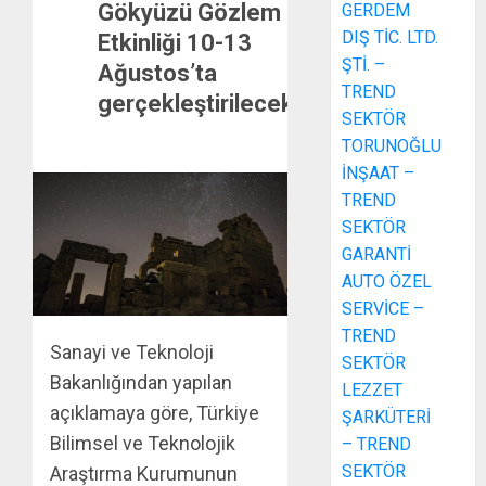
Gökyüzü Gözlem
GERDEM
DIŞ TİC. LTD.
Etkinliği 10-13
ŞTİ. –
Ağustos’ta
TREND
gerçekleştirilecek
SEKTÖR
TORUNOĞLU
İNŞAAT –
TREND
SEKTÖR
GARANTİ
AUTO ÖZEL
SERVİCE –
TREND
Sanayi ve Teknoloji
SEKTÖR
Bakanlığından yapılan
LEZZET
açıklamaya göre, Türkiye
ŞARKÜTERİ
Bilimsel ve Teknolojik
– TREND
SEKTÖR
Araştırma Kurumunun