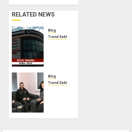
RELATED NEWS
Blog
Trend Sektör
DETAY
MAKİNA
–
TREND
SEKTÖR
Blog
0
Trend Sektör
ORAN
MAKİNA
KALIP
OTOMASYON
–
TREND
SEKTÖR