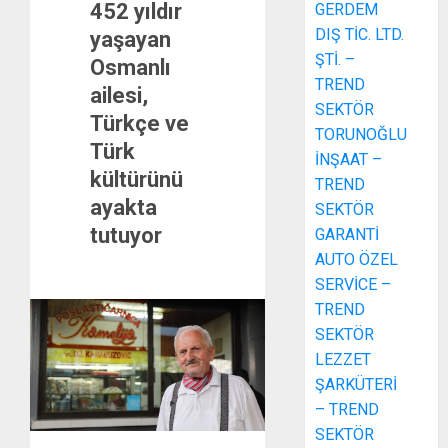
452 yıldır
GERDEM
DIŞ TİC. LTD.
yaşayan
ŞTİ. –
Osmanlı
TREND
ailesi,
SEKTÖR
Türkçe ve
TORUNOĞLU
Türk
İNŞAAT –
kültürünü
TREND
ayakta
SEKTÖR
tutuyor
GARANTİ
AUTO ÖZEL
SERVİCE –
TREND
SEKTÖR
LEZZET
ŞARKÜTERİ
– TREND
SEKTÖR