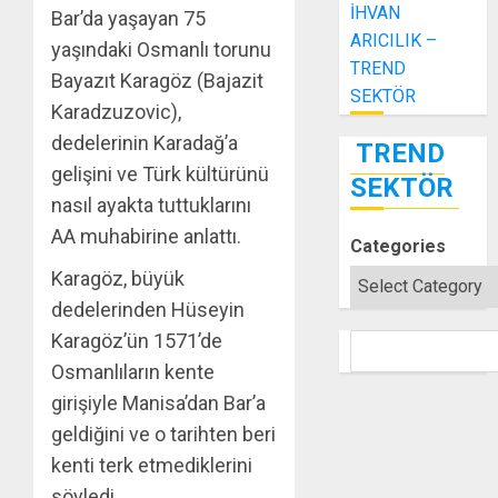
İHVAN
Bar’da yaşayan 75
ARICILIK –
yaşındaki Osmanlı torunu
TREND
Bayazıt Karagöz (Bajazit
SEKTÖR
Karadzuzovic),
dedelerinin Karadağ’a
TREND
gelişini ve Türk kültürünü
SEKTÖR
nasıl ayakta tuttuklarını
AA muhabirine anlattı.
Categories
Karagöz, büyük
dedelerinden Hüseyin
Karagöz’ün 1571’de
SEARCH
Osmanlıların kente
girişiyle Manisa’dan Bar’a
geldiğini ve o tarihten beri
kenti terk etmediklerini
söyledi.