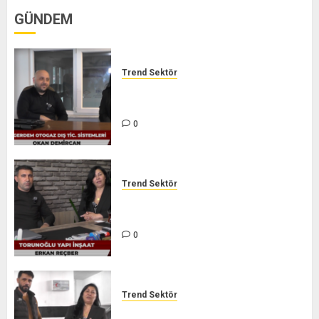
0
GÜNDEM
Trend Sektör
GERDEM DIŞ TİC. LTD. ŞTİ. –
TREND SEKTÖR
0
Trend Sektör
TORUNOĞLU İNŞAAT – TREND
SEKTÖR
0
Trend Sektör
GARANTİ AUTO ÖZEL SERVİCE –