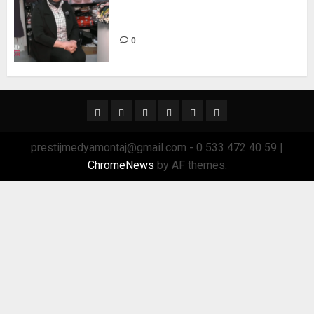
TÜKEZ GİYİM BUTİK – TREND
SEKTÖR
0
Ana
Sağlık
Spor
Trend
GÜNDEM
TRSektör
Menü
Sektör
prestijmedyamontaj@gmail.com - 0 533 472 40 59
|
ChromeNews
by AF themes.