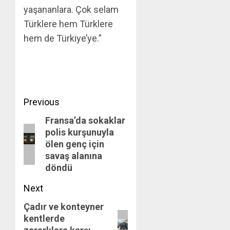
yaşananlara. Çok selam
Türklere hem Türklere
hem de Türkiye’ye.”
Post
Previous
Fransa’da sokaklar
navigation
Previous
polis kurşunuyla
post:
ölen genç için
savaş alanına
döndü
Next
Çadır ve konteyner
Next
kentlerde
post: